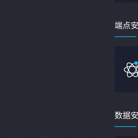
端点
数据