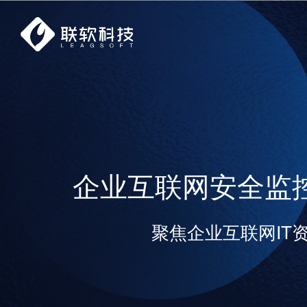
企业互联网安全监控
聚焦企业互联网IT