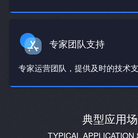
专家团队支持
专家运营团队，提供及时的技术
典型应用场
TYPICAL APPLICATION