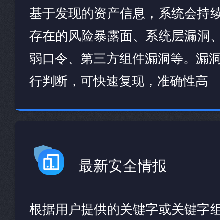
基于发现的资产信息，系统会持
存在的风险暴露面、系统层漏洞、
弱口令、第三方组件漏洞等。漏洞
行判断，可快速复现，准确性高
最新安全情报
根据用户提供的关键字或关键字