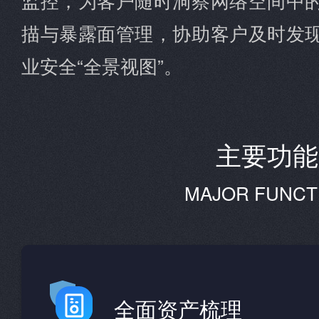
描与暴露面管理，协助客户及时发
业安全“全景视图”。
主要功能
MAJOR FUNCT
全面资产梳理