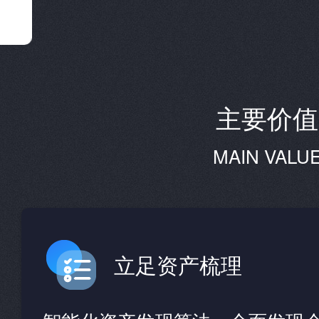
主要价值
MAIN VALU
立足资产梳理