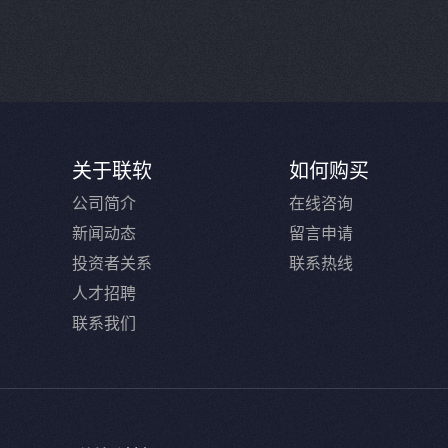
关于联软
如何购买
公司简介
在线咨询
新闻动态
留言申请
投资者关系
联系热线
人才招聘
联系我们