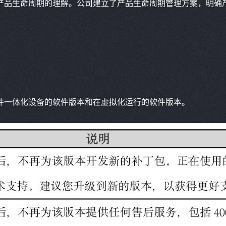
产品生命周期的理解。公司建立了产品生命周期管理方案，明确
件一体化设备的软件版本和在虚拟化运行的软件版本。