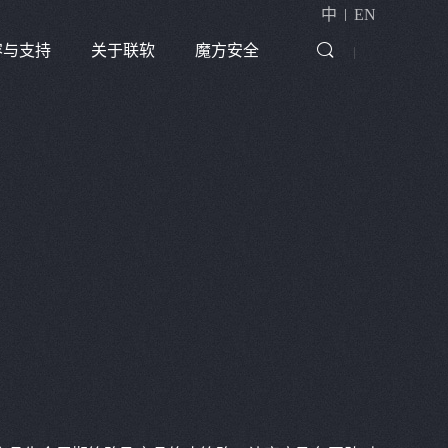
|
中
EN
容与支持
关于联软
魔方安全
|
