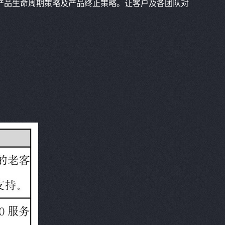
产品生命周期策略及产品终止策略。让客户及各团队对