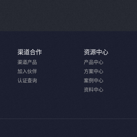
渠道合作
资源中心
渠道产品
产品中心
加入伙伴
方案中心
认证查询
案例中心
资料中心